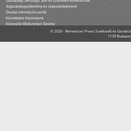
Gazdasági, pénzügyi, adó és számviteli konferenciák
Jogszabálygyűjtemény és Jogszabálykereső
Óvodai információs portál
Közoktatási folyóiratunk
Könyvelői Módszertani Szemle
© 2026 - Menedzser Praxis Szakkiadó és Gazdasá
1139 Budapest,