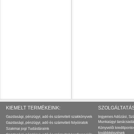
KIEMELT TERMÉKEINK:
SZOLGÁLTATÁS
Gazdasági, pénzügyi, adó és számviteli szakkönyvek
Ingyenes Adózási, Szá
Munkaügyi tanácsadá
Gazdasági, pénzügyi, adó és számviteli folyóiratok
Könyvelői kreditponto
Szakmai jogi Tudástáraink
továbbképzések